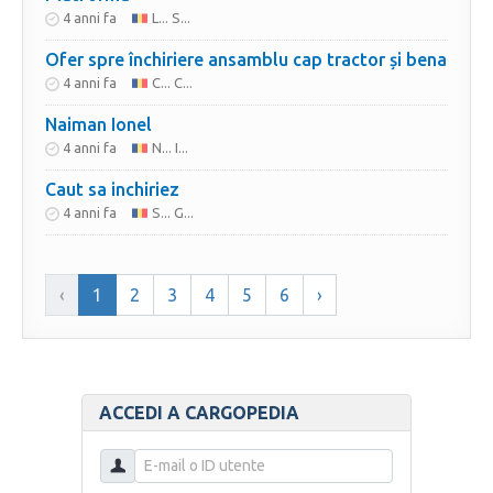
4 anni fa
L... S...
Ofer spre închiriere ansamblu cap tractor și bena
4 anni fa
C... C...
Naiman Ionel
4 anni fa
N... I...
Caut sa inchiriez
4 anni fa
S... G...
‹
1
2
3
4
5
6
›
ACCEDI A CARGOPEDIA