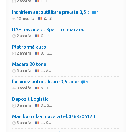
2 anni fa
E... P...
Inchiriem autoutilitara prelata 3,5 t
1
10 mesi fa
Z... S...
DAF basculabil 3parti cu macara.
2 anni fa
G... J...
Platformă auto
2 anni fa
B... G...
Macara 20 tone
3 anni fa
J... A...
Închiriez autoutilitare 3,5 tone
1
3 anni fa
N... G...
Depozit Logistic
3 anni fa
D... S...
Man bascula+ macara tel:0763506120
3 anni fa
J... S...