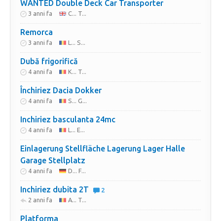
WANTED Double Deck Car Transporter
3 anni fa
C... T...
Remorca
3 anni fa
L... S...
Dubă frigorifică
4 anni fa
K... T...
Închiriez Dacia Dokker
4 anni fa
S... G...
Inchiriez basculanta 24mc
4 anni fa
L... E...
Einlagerung Stellfläche Lagerung Lager Halle
Garage Stellplatz
4 anni fa
D... F...
Inchiriez dubita 2T
2
2 anni fa
A... T...
Platforma