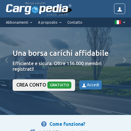
Borsa carichi
since 2014
Abbonamenti
A proposito
Contatto
Una borsa carichi affidabile
Efficiente e sicura. Oltre 156.000 membri
registrati!
CREA CONTO
Accedi
GRATUITO
Come funziona?