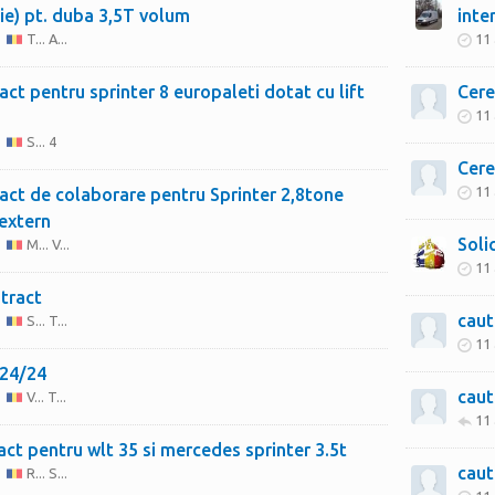
ie) pt. duba 3,5T volum
inte
T... A...
11 
act pentru sprinter 8 europaleti dotat cu lift
Cere
11 
S... 4
Cere
11 
act de colaborare pentru Sprinter 2,8tone
 extern
Soli
M... V...
11 
tract
caut
S... T...
11 
 24/24
caut
V... T...
11 
caut contract pentru wlt 35 si mercedes sprinter 3.5t
caut
R... S...