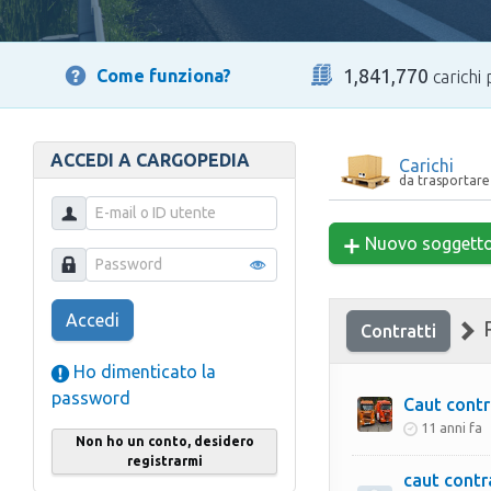
1,841,770
Come funziona?
carichi 
ACCEDI A CARGOPEDIA
Carichi
da trasportare
Nuovo soggett
Accedi
R
Contratti
Ho dimenticato la
password
Caut contra
11 anni fa
Non ho un conto, desidero
registrarmi
caut contract p