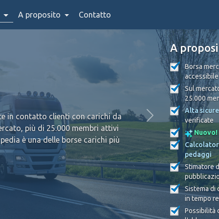
A proposito
Contatto
A proposi
Borsa merci
accessibile
Sul mercato
25.000 memb
Alta sicur
 in contatto clienti con carichi da
verificate
ercato, più di 25.000 membri attivi
Nuovo!
pedia è una delle borse carichi più
Calcolator
pedaggi
Stimatore 
pubblicazio
Sistema di
in tempo re
Possibilità