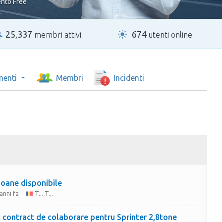
nto Free
25,337
674
membri attivi
utenti online
menti
Membri
Incidenti
oane disponibile
anni fa
T... T...
 contract de colaborare pentru Sprinter 2,8tone