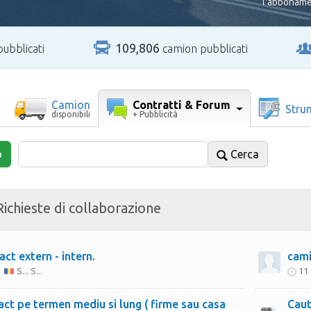
l'abboname
109,806
pubblicati
camion pubblicati
Contratti & Forum
Camion
Stru
+ Pubblicità
disponibili
o
Cerca
ichieste di collaborazione
ct extern - intern.
cami
S... S...
11 
e termen mediu si lung ( firme sau casa
Caut