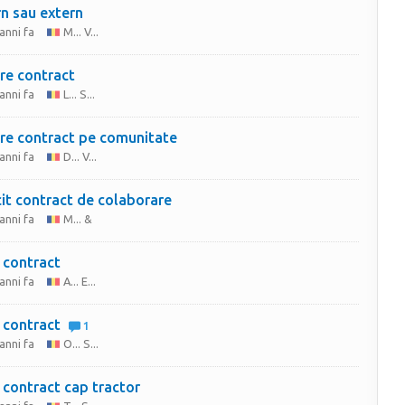
rn sau extern
anni fa
M... V...
re contract
anni fa
L... S...
re contract pe comunitate
anni fa
D... V...
cit contract de colaborare
anni fa
M... &
 contract
anni fa
A... E...
 contract
1
anni fa
O... S...
 contract cap tractor