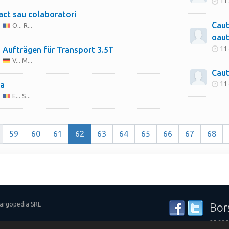
11 
act sau colaboratori
Caut
O... R...
oaut
11 
Wir suchen Aufträgen für Transport 3.5T
V... M...
Caut
11 
da
E... S...
59
60
61
62
63
64
65
66
67
68
Cargopedia SRL
Bor
25.337