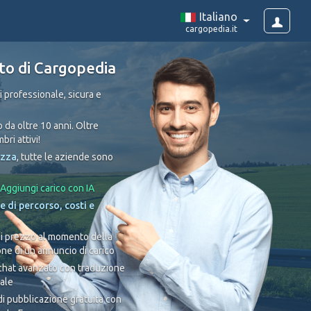
Italiano
cargopedia.it
to di Cargopedia
 professionale, sicura e
 da oltre 10 anni. Oltre
ri attivi!
ezza
, tutte le aziende sono
Aggiungi carico con IA
e di percorso, costi e
di prezzo al momento della
ne di un annuncio di carico
 chat avanzato con traduzione
ale
 di pubblicazione gratuita con