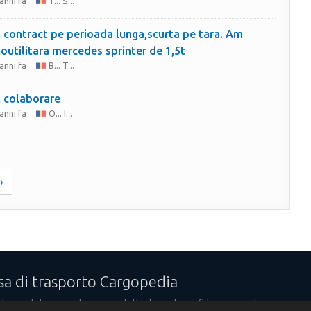
anni fa
T... S...
 contract pe perioada lunga,scurta pe tara. Am
outilitara mercedes sprinter de 1,5t
anni fa
B... T...
 colaborare
anni fa
O... I...
›
sa di trasporto Cargopedia
 trasportatori e spedizionieri in tutto il mondo confidano nei nostri servizi