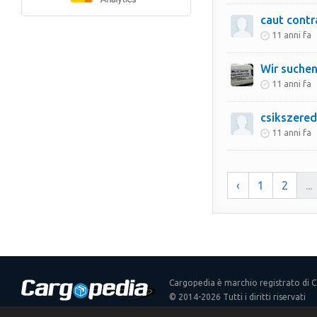
caut contr
11 anni fa
11 anni fa
csikszere
11 anni fa
‹
1
2
...
Cargopedia è marchio registrato di 
© 2014-2026 Tutti i diritti riservati