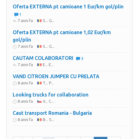
Oferta EXTERNA pt camioane 1 Eur/km gol/plin
1
7 anni fa
S... G...
Oferta EXTERNA pt camioane 1,02 Eur/km
gol/plin
7 anni fa
S... G...
CAUTAM COLABORATORI
3
7 anni fa
E... E...
VAND CITROEN JUMPER CU PRELATA
8 anni fa
T... P...
Looking trucks for collaboration
8 anni fa
V... C...
Caut transport Romania - Bulgaria
8 anni fa
B... S...