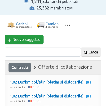
1,841,233
carichi pubblicati
25,332
membri attivi
Carichi
Camion
da trasportare
disponibili
Nuovo soggetto
Cerca
Offerte di collaborazione
Contratti
1,02 Eur/km gol/plin (platim si dislocarile)
2
7 anni fa
S... G...
1,02 Eur/km gol/plin (platim si dislocarile)
2
7 anni fa
S... G...