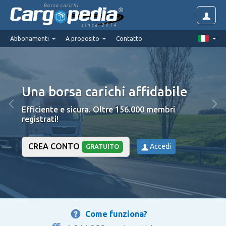
Borsa carichi
since 2014
Abbonamenti
A proposito
Contatto
Una borsa carichi affidabile
Efficiente e sicura. Oltre 156.000 membri
registrati!
CREA CONTO
Accedi
GRATUITO
Come funziona?