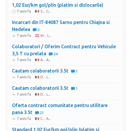
1,02 Eur/km gol/plin (platim si dislocarile)
7 anni fa
S... G...
Incarcari din IT-84087 Sarno pentru Chiajna si
Nedelea
2
7 anni fa
W... L...
Colaboratori / Oferim Contract pentru Vehicule
3,5 T cu prelata
24
7 anni fa
A... A...
Cautam colaboratorii 3.5t
1
7 anni fa
D... L...
Cautam colaboratorii 3.5t
1
7 anni fa
D... L...
Oferta contract comunitate pentru utilitare
pana 3.5t
21
7 anni fa
C... A...
Standard 1,02 Eur/km gol/plin (platim si