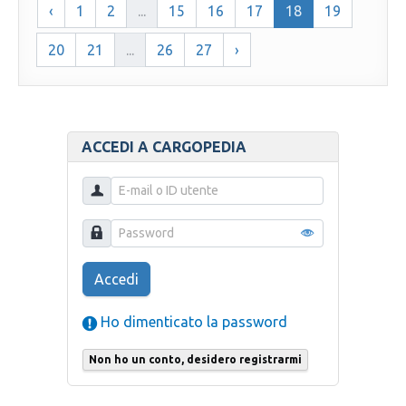
‹
1
2
...
15
16
17
18
19
20
21
...
26
27
›
ACCEDI A CARGOPEDIA
Accedi
Ho dimenticato la password
Non ho un conto, desidero registrarmi