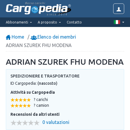
Borsa carichi
since 2014
Abbonamenti
A proposito
Contatto
Home
Elenco dei membri
ADRIAN SZUREK FHU MODENA
ADRIAN SZUREK FHU MODENA
SPEDIZIONIERE E TRASPORTATORE
ID Cargopedia:
(nascosto)
Attività su Cargopedia
? carichi
? camion
Recensioni da altri utenti
0 valutazioni