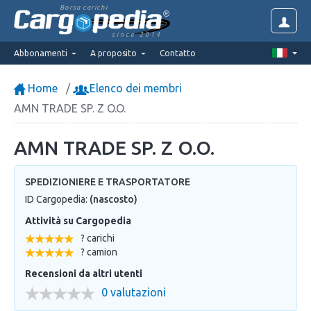
Borsa carichi
since 2014
Abbonamenti
A proposito
Contatto
Home
Elenco dei membri
AMN TRADE SP. Z O.O.
AMN TRADE SP. Z O.O.
SPEDIZIONIERE E TRASPORTATORE
ID Cargopedia:
(nascosto)
Attività su Cargopedia
? carichi
? camion
Recensioni da altri utenti
0 valutazioni