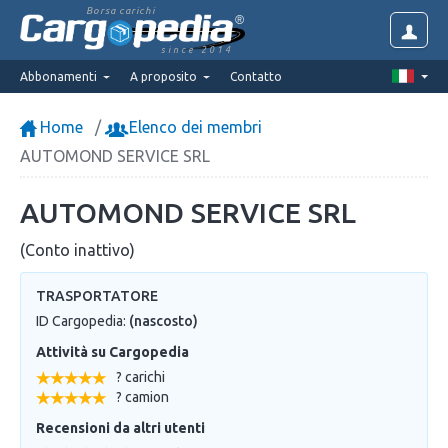
Borsa carichi
since 2014
Abbonamenti
A proposito
Contatto
Home
Elenco dei membri
AUTOMOND SERVICE SRL
AUTOMOND SERVICE SRL
(Conto inattivo)
TRASPORTATORE
ID Cargopedia:
(nascosto)
Attività su Cargopedia
? carichi
? camion
Recensioni da altri utenti