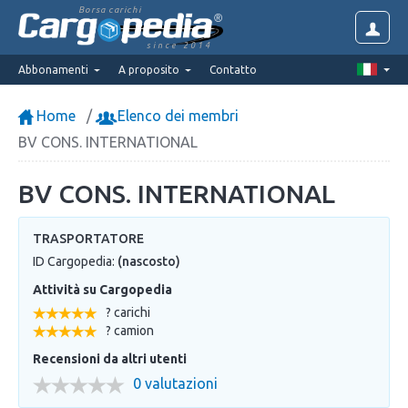
Borsa carichi
since 2014
Abbonamenti
A proposito
Contatto
Home
Elenco dei membri
BV CONS. INTERNATIONAL
BV CONS. INTERNATIONAL
TRASPORTATORE
ID Cargopedia:
(nascosto)
Attività su Cargopedia
? carichi
? camion
Recensioni da altri utenti
0 valutazioni