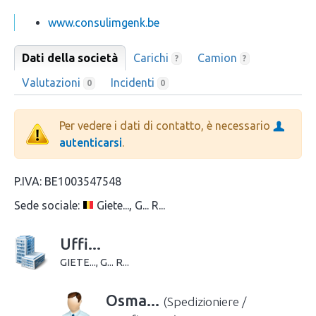
www.consulimgenk.be
Dati della società
Carichi
Camion
?
?
Valutazioni
Incidenti
0
0
Per vedere i dati di contatto, è necessario
autenticarsi
.
P.IVA:
BE1003547548
Sede sociale:
Giete..., G... R...
Uffi...
GIETE..., G... R...
Osma...
(Spedizioniere /