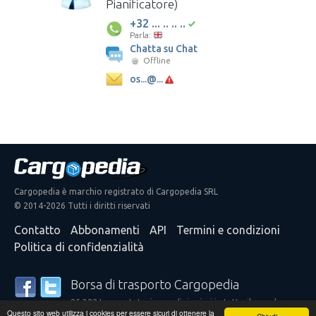
Pianificatore)
+32 ... .. .. ..
Parla:
Chatta su Chat
Offline
os...@...
Cargopedia è marchio registrato di Cargopedia SRL
© 2014-2026 Tutti i diritti riservati
Contatto
Abbonamenti
API
Termini e condizioni
Politica di confidenzialità
Borsa di trasporto Cargopedia
25.322 trasportatori e spedizionieri in tutto il mondo
Questo sito web utilizza i cookies per essere sicuri di ottenere la
confidano nei nostri servizi