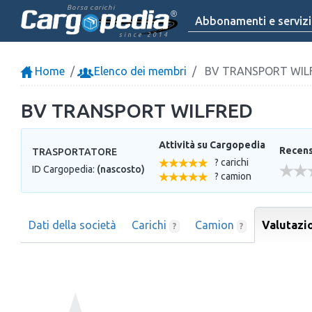
Borsa carichi
Abbonamenti e servizi
since 2014
Home
Elenco dei membri
BV TRANSPORT WIL
BV TRANSPORT WILFRED
Attività su Cargopedia
Recensi
TRASPORTATORE
? carichi
ID Cargopedia:
(nascosto)
? camion
Dati della società
Carichi
Camion
Valutazi
?
?