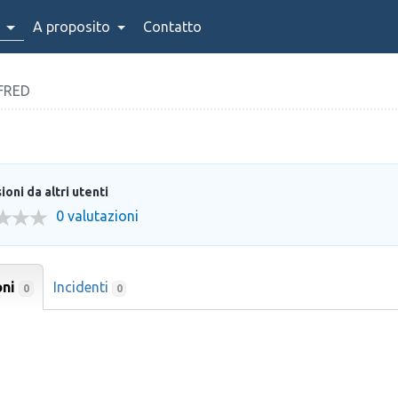
A proposito
Contatto
FRED
oni da altri utenti
0 valutazioni
oni
Incidenti
0
0