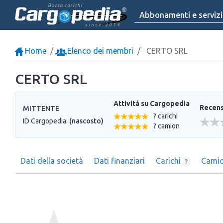
Borsa carichi
Abbonamenti e servizi
since 2014
Home
Elenco dei membri
CERTO SRL
CERTO SRL
Attività su Cargopedia
Recensi
MITTENTE
? carichi
ID Cargopedia:
(nascosto)
? camion
Dati della società
Dati finanziari
Carichi
Cami
?