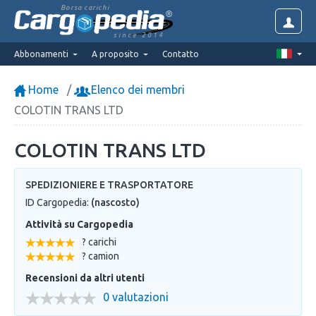
Borsa carichi
since 2014
Abbonamenti
A proposito
Contatto
Home
Elenco dei membri
COLOTIN TRANS LTD
COLOTIN TRANS LTD
SPEDIZIONIERE E TRASPORTATORE
ID Cargopedia:
(nascosto)
Attività su Cargopedia
? carichi
? camion
Recensioni da altri utenti
0 valutazioni