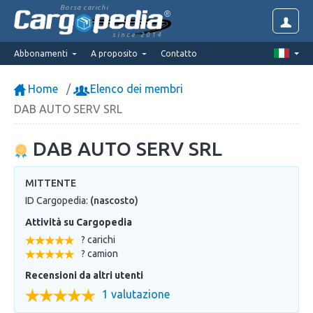
Borsa carichi
since 2014
Abbonamenti
A proposito
Contatto
Home
Elenco dei membri
DAB AUTO SERV SRL
DAB AUTO SERV SRL
MITTENTE
ID Cargopedia:
(nascosto)
Attività su Cargopedia
? carichi
? camion
Recensioni da altri utenti
1 valutazione