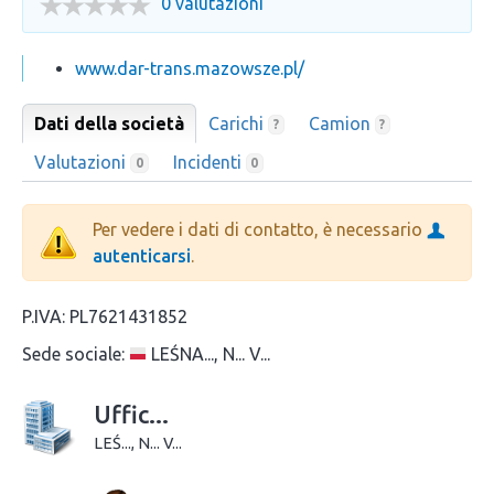
0 valutazioni
www.dar-trans.mazowsze.pl/
Dati della società
Carichi
Camion
?
?
Valutazioni
Incidenti
0
0
Per vedere i dati di contatto, è necessario
autenticarsi
.
P.IVA:
PL7621431852
Sede sociale:
LEŚNA..., N... V...
Uffic...
LEŚ..., N... V...