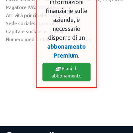
informazioni
Pagatore IVA:
NO
(dal (nascosto))
finanziarie sulle
Attività principale:
(nascosto)
aziende, è
Sede sociale:
(nascosto)
necessario
Capitale sociale:
(nascosto)
disporre di un
Numero medio di dipendenti:
(nascosto)
abbonamento
Premium
.
Piani di
abbonamento