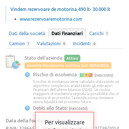
Vindem rezervoare de motorina 490 lt- 30.000 lt
www.rezervoaremotorina.com
Dati della società
Dati finanziari
Carichi
?
Camion
Valutazioni
Incidenti
?
0
0
Stato dell'azienda:
Attivo
Azienda fiscalmente inattiva (dal 18/04/2022)
Rischio di insolvenza:
(nascosto)
?
Il rischio di insolvenza viene calcolato utilizzando un
algoritmo complesso, analizzando gli indicatori
finanziari dell'ultimo bilancio (2020). Un rischio
maggiore di insolvenza segnala la possibilità che, in
assenza di un prestito, l'azienda possa rimanere
senza liquidità nel prossimo futuro.
Debiti allo Stato:
(nascosto)
Data della fondazione:
(nascosto)
Per visualizzare
P.IVA:
32866537
Numero del Registro:
J12/739/2014