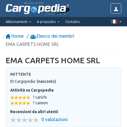
Borsa carichi
since 2014
Abbonamenti
A proposito
Contatto
Home
Elenco dei membri
EMA CARPETS HOME SRL
EMA CARPETS HOME SRL
MITTENTE
ID Cargopedia:
(nascosto)
Attività su Cargopedia
? carichi
? camion
Recensioni da altri utenti
0 valutazioni