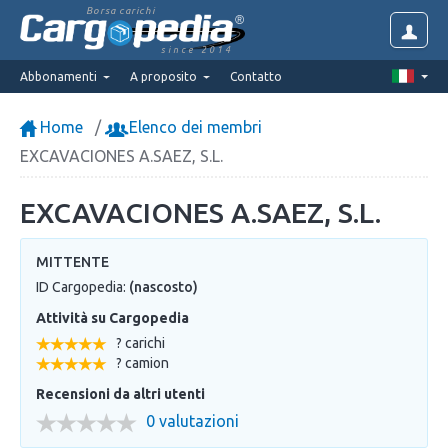
Borsa carichi
since 2014
Abbonamenti
A proposito
Contatto
Home
Elenco dei membri
EXCAVACIONES A.SAEZ, S.L.
EXCAVACIONES A.SAEZ, S.L.
MITTENTE
ID Cargopedia:
(nascosto)
Attività su Cargopedia
? carichi
? camion
Recensioni da altri utenti
0 valutazioni