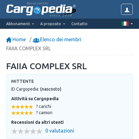
Borsa carichi
since 2014
Abbonamenti
A proposito
Contatto
Home
Elenco dei membri
FAIIA COMPLEX SRL
FAIIA COMPLEX SRL
MITTENTE
ID Cargopedia:
(nascosto)
Attività su Cargopedia
? carichi
? camion
Recensioni da altri utenti
0 valutazioni