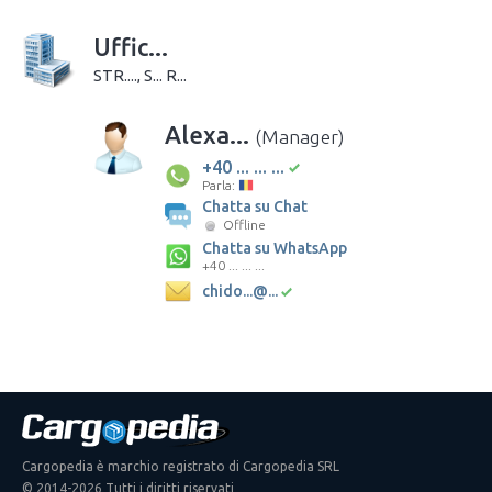
Uffic...
STR...., S... R...
Alexa...
(Manager)
+40 ... ... ...
Parla:
Chatta su Chat
Offline
Chatta su WhatsApp
+40 ... ... ...
chido...@...
Cargopedia è marchio registrato di Cargopedia SRL
© 2014-2026 Tutti i diritti riservati