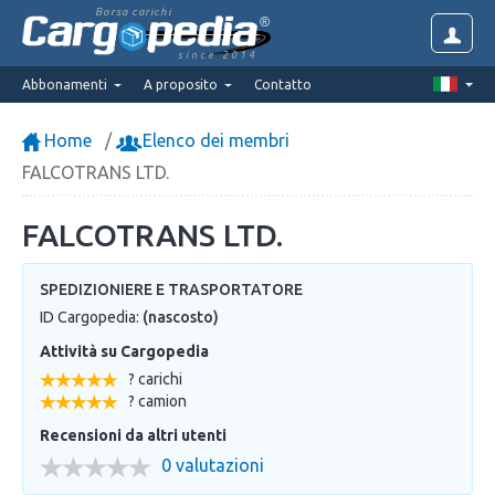
Borsa carichi
since 2014
Abbonamenti
A proposito
Contatto
Home
Elenco dei membri
FALCOTRANS LTD.
FALCOTRANS LTD.
SPEDIZIONIERE E TRASPORTATORE
ID Cargopedia:
(nascosto)
Attività su Cargopedia
? carichi
? camion
Recensioni da altri utenti
0 valutazioni