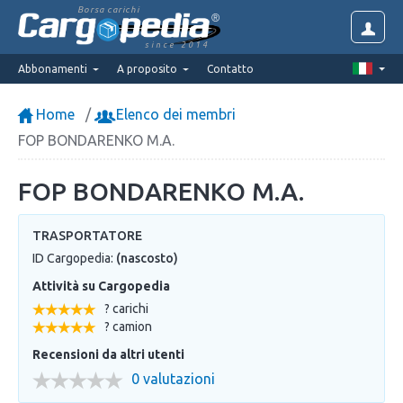
Borsa carichi
since 2014
Abbonamenti
A proposito
Contatto
Home
Elenco dei membri
FOP BONDARENKO M.A.
FOP BONDARENKO M.A.
TRASPORTATORE
ID Cargopedia:
(nascosto)
Attività su Cargopedia
? carichi
? camion
Recensioni da altri utenti
0 valutazioni