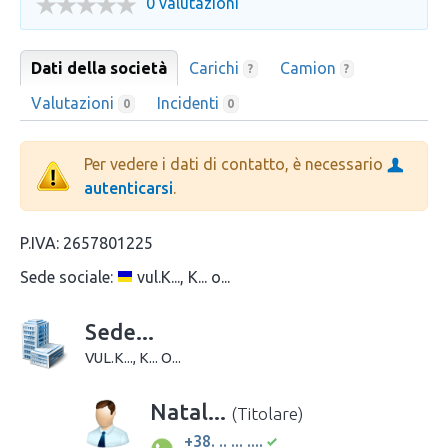
0 valutazioni
Dati della società
Carichi
Camion
?
?
Valutazioni
Incidenti
0
0
Per vedere i dati di contatto, è necessario
autenticarsi
.
P.IVA:
2657801225
Sede sociale:
vul.K..., K... o...
Sede...
VUL.K..., K... O...
Natal...
(Titolare)
+38. .. ... ....