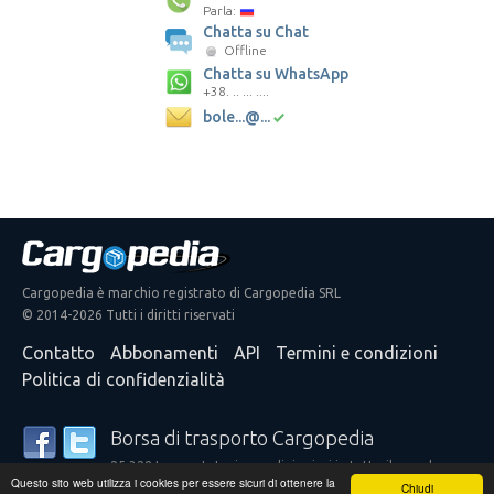
Parla:
Chatta su Chat
Offline
Chatta su WhatsApp
+38. .. ... ....
bole...@...
Cargopedia è marchio registrato di Cargopedia SRL
© 2014-2026 Tutti i diritti riservati
Contatto
Abbonamenti
API
Termini e condizioni
Politica di confidenzialità
Borsa di trasporto Cargopedia
25.328 trasportatori e spedizionieri in tutto il mondo
Questo sito web utilizza i cookies per essere sicuri di ottenere la
confidano nei nostri servizi
Chiudi