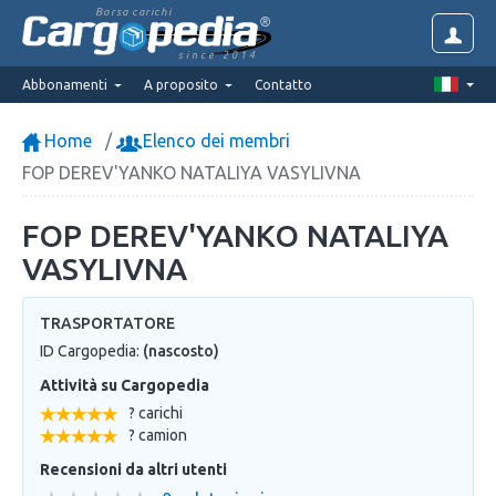
Borsa carichi
since 2014
Abbonamenti
A proposito
Contatto
Home
Elenco dei membri
FOP DEREV'YANKO NATALIYA VASYLIVNA
FOP DEREV'YANKO NATALIYA
VASYLIVNA
TRASPORTATORE
ID Cargopedia:
(nascosto)
Attività su Cargopedia
? carichi
? camion
Recensioni da altri utenti