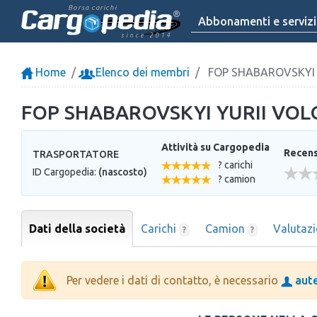
Borsa carichi
Abbonamenti e servizi
since 2014
Home
Elenco dei membri
FOP SHABAROVSKYI
FOP SHABAROVSKYI YURII V
Attività su Cargopedia
Recensi
TRASPORTATORE
? carichi
ID Cargopedia:
(nascosto)
? camion
Dati della società
Carichi
Camion
Valutaz
?
?
Per vedere i dati di contatto, è necessario
aute