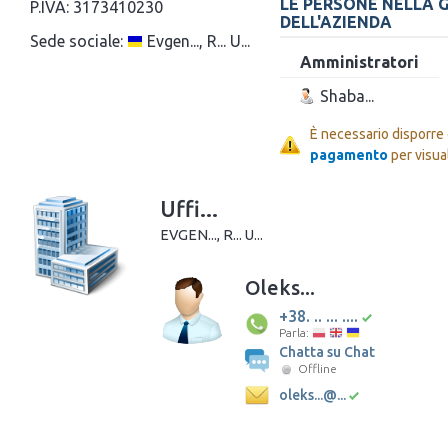
LE PERSONE NELLA 
P.IVA:
3173410230
DELL'AZIENDA
Sede sociale:
Evgen..., R... U...
Amministratori
Shaba...
È necessario disporre
pagamento
per visua
Uffi...
EVGEN..., R... U...
Oleks...
+38. .. ... ....
Parla:
Chatta su Chat
Offline
oleks...@...