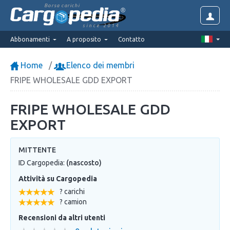
Borsa carichi
since 2014
Abbonamenti
A proposito
Contatto
Home
Elenco dei membri
FRIPE WHOLESALE GDD EXPORT
FRIPE WHOLESALE GDD
EXPORT
MITTENTE
ID Cargopedia:
(nascosto)
Attività su Cargopedia
? carichi
? camion
Recensioni da altri utenti