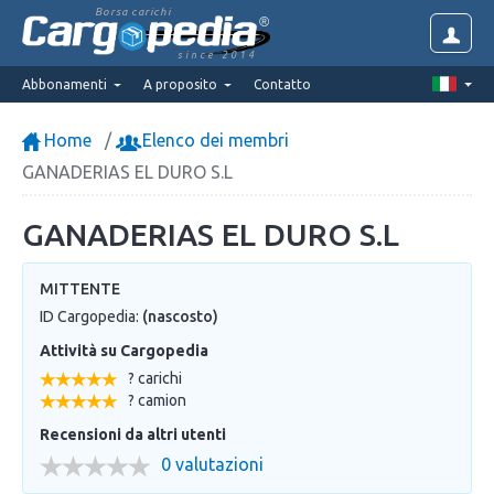
Borsa carichi
since 2014
Abbonamenti
A proposito
Contatto
Home
Elenco dei membri
GANADERIAS EL DURO S.L
GANADERIAS EL DURO S.L
MITTENTE
ID Cargopedia:
(nascosto)
Attività su Cargopedia
? carichi
? camion
Recensioni da altri utenti
0 valutazioni