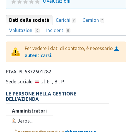
0 valutazioni
Dati della società
Carichi
Camion
?
?
Valutazioni
Incidenti
0
0
Per vedere i dati di contatto, è necessario
autenticarsi
.
P.IVA:
PL 5372601282
Sede sociale:
Ul. Ł..., B... P...
LE PERSONE NELLA GESTIONE
DELL'AZIENDA
Amministratori
Jaros...
È necessario disporre di un
abbonamento a