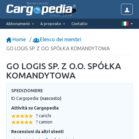
Borsa carichi
since 2014
Abbonamenti
A proposito
Contatto
Home
Elenco dei membri
GO LOGIS SP. Z O.O. SPÓŁKA KOMANDYTOWA
GO LOGIS SP. Z O.O. SPÓŁKA
KOMANDYTOWA
SPEDIZIONIERE
ID Cargopedia:
(nascosto)
Attività su Cargopedia
? carichi
? camion
Recensioni da altri utenti