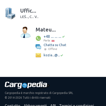
Uffic...
LEŚ..., C... V...
Mateu...
+48 ... ... ...
Parla:
Chatta su Chat
Offline
kozia...@...
Cargopedia è marchio registrato di Cargopedia SRL
© 2014-2026 Tutti i diritti riservati
Contatto
Abbonamenti
API
Termini e condizioni