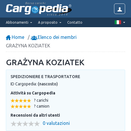
Borsa carichi
since 2014
Abbonamenti
A proposito
Contatto
Home
Elenco dei membri
GRAŻYNA KOZIATEK
GRAŻYNA KOZIATEK
SPEDIZIONIERE E TRASPORTATORE
ID Cargopedia:
(nascosto)
Attività su Cargopedia
? carichi
? camion
Recensioni da altri utenti
0 valutazioni