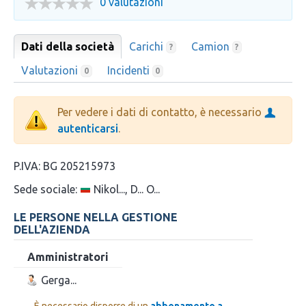
0 valutazioni
Dati della società
Carichi
Camion
?
?
Valutazioni
Incidenti
0
0
Per vedere i dati di contatto, è necessario
autenticarsi
.
P.IVA:
BG 205215973
Sede sociale:
Nikol..., D... O...
LE PERSONE NELLA GESTIONE
DELL'AZIENDA
Amministratori
Gerga...
È necessario disporre di un
abbonamento a