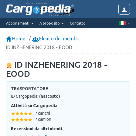
Borsa carichi
since 2014
Abbonamenti
A proposito
Contatto
Home
Elenco dei membri
ID INZHENERING 2018 - EOOD
ID INZHENERING 2018 -
EOOD
TRASPORTATORE
ID Cargopedia:
(nascosto)
Attività su Cargopedia
? carichi
? camion
Recensioni da altri utenti