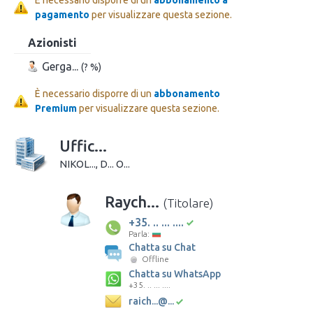
pagamento
per visualizzare questa sezione.
Azionisti
Gerga...
(? %)
È necessario disporre di un
abbonamento
Premium
per visualizzare questa sezione.
Uffic...
NIKOL..., D... O...
Raych...
(Titolare)
+35. .. ... ....
Parla:
Chatta su Chat
Offline
Chatta su WhatsApp
+35. .. ... ....
raich...@...