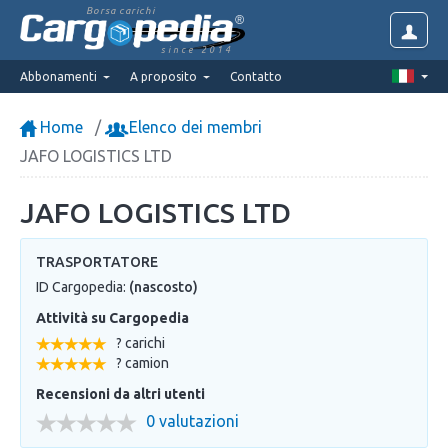
Borsa carichi
since 2014
Abbonamenti
A proposito
Contatto
Home
Elenco dei membri
JAFO LOGISTICS LTD
JAFO LOGISTICS LTD
TRASPORTATORE
ID Cargopedia:
(nascosto)
Attività su Cargopedia
? carichi
? camion
Recensioni da altri utenti
0 valutazioni