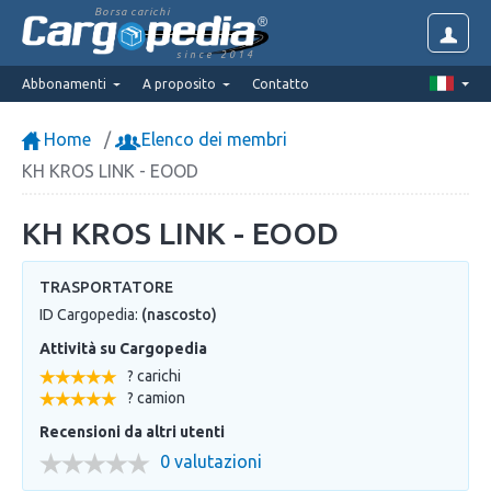
Borsa carichi
since 2014
Abbonamenti
A proposito
Contatto
Home
Elenco dei membri
KH KROS LINK - EOOD
KH KROS LINK - EOOD
TRASPORTATORE
ID Cargopedia:
(nascosto)
Attività su Cargopedia
? carichi
? camion
Recensioni da altri utenti
0 valutazioni