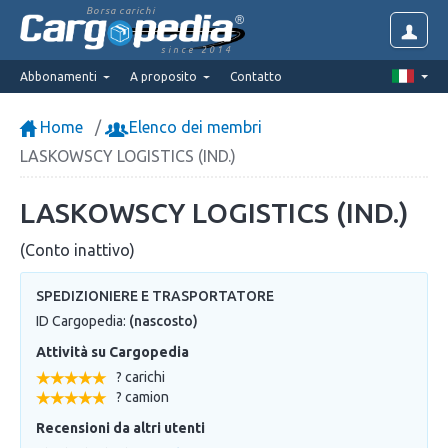
Borsa carichi
since 2014
Abbonamenti
A proposito
Contatto
Home
Elenco dei membri
LASKOWSCY LOGISTICS (IND.)
LASKOWSCY LOGISTICS (IND.)
(Conto inattivo)
SPEDIZIONIERE E TRASPORTATORE
ID Cargopedia:
(nascosto)
Attività su Cargopedia
? carichi
? camion
Recensioni da altri utenti