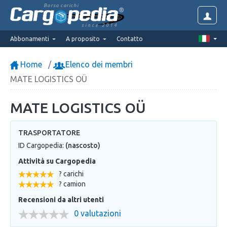
Borsa carichi
since 2014
Abbonamenti
A proposito
Contatto
Home
Elenco dei membri
MATE LOGISTICS OÜ
MATE LOGISTICS OÜ
TRASPORTATORE
ID Cargopedia:
(nascosto)
Attività su Cargopedia
? carichi
? camion
Recensioni da altri utenti
0 valutazioni