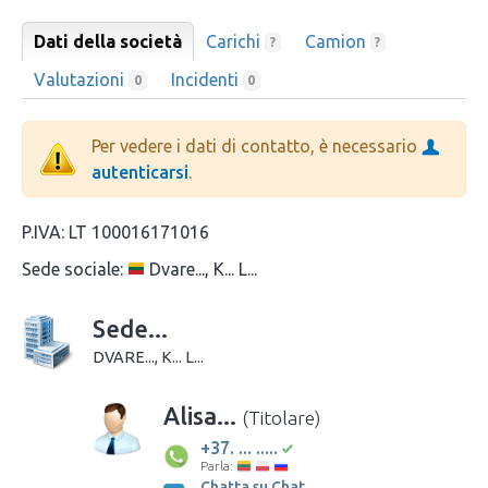
Dati della società
Carichi
Camion
?
?
Valutazioni
Incidenti
0
0
Per vedere i dati di contatto, è necessario
autenticarsi
.
P.IVA:
LT 100016171016
Sede sociale:
Dvare..., K... L...
Sede...
DVARE..., K... L...
Alisa...
(Titolare)
+37. ... .....
Parla:
Chatta su Chat