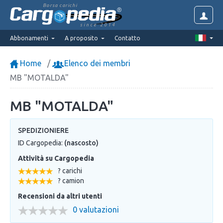
Borsa carichi
since 2014
Abbonamenti
A proposito
Contatto
Home
Elenco dei membri
MB "MOTALDA"
MB "MOTALDA"
SPEDIZIONIERE
ID Cargopedia:
(nascosto)
Attività su Cargopedia
? carichi
? camion
Recensioni da altri utenti
0 valutazioni