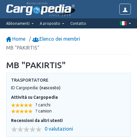
Borsa carichi
since 2014
Abbonamenti
A proposito
Contatto
Home
Elenco dei membri
MB "PAKIRTIS"
MB "PAKIRTIS"
TRASPORTATORE
ID Cargopedia:
(nascosto)
Attività su Cargopedia
? carichi
? camion
Recensioni da altri utenti
0 valutazioni