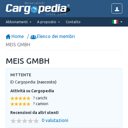
Borsa carichi
since 2014
Abbonamenti
A proposito
Contatto
Home
Elenco dei membri
MEIS GMBH
MEIS GMBH
MITTENTE
ID Cargopedia:
(nascosto)
Attività su Cargopedia
? carichi
? camion
Recensioni da altri utenti
0 valutazioni