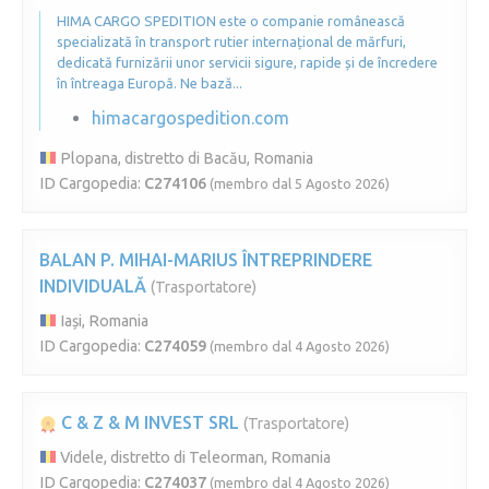
HIMA CARGO SPEDITION este o companie românească
specializată în transport rutier internațional de mărfuri,
dedicată furnizării unor servicii sigure, rapide și de încredere
în întreaga Europă. Ne bază...
himacargospedition.com
Plopana, distretto di Bacău, Romania
ID Cargopedia:
C274106
(membro dal 5 Agosto 2026)
BALAN P. MIHAI-MARIUS ÎNTREPRINDERE
INDIVIDUALĂ
(Trasportatore)
Iași, Romania
ID Cargopedia:
C274059
(membro dal 4 Agosto 2026)
C & Z & M INVEST SRL
(Trasportatore)
Videle, distretto di Teleorman, Romania
ID Cargopedia:
C274037
(membro dal 4 Agosto 2026)