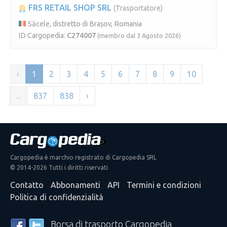
FRS RETAIL SHOP SRL
(Trasportatore)
Săcele, distretto di Brașov, Romania
ID Cargopedia:
C274007
(membro dal 3 Agosto 2026)
‹
1
2
3
4
5
6
7
8
9
10
...
837
838
›
Cargopedia è marchio registrato di Cargopedia SRL
© 2014-2026 Tutti i diritti riservati
Contatto
Abbonamenti
API
Termini e condizioni
Politica di confidenzialità
Borsa di trasporto Cargopedia