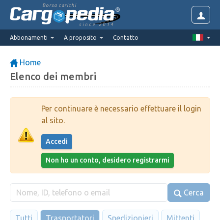
Borsa carichi
since 2014
Abbonamenti
A proposito
Contatto
Home
Elenco dei membri
Per continuare è necessario effettuare il login
al sito.
Accedi
Non ho un conto, desidero registrarmi
Cerca
Tutti
Trasportatori
Spedizionieri
Mittenti