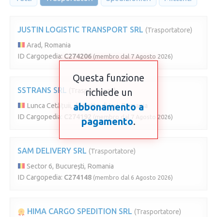
JUSTIN LOGISTIC TRANSPORT SRL
(Trasportatore)
Arad, Romania
ID Cargopedia:
C274206
(membro dal 7 Agosto 2026)
Questa funzione
SSTRANS SRL
(Trasportatore)
richiede un
abbonamento a
Lunca Cetățuii, distretto di Iași, Romania
ID Cargopedia:
C274192
(membro dal 7 Agosto 2026)
pagamento
.
SAM DELIVERY SRL
(Trasportatore)
Sector 6, București, Romania
ID Cargopedia:
C274148
(membro dal 6 Agosto 2026)
HIMA CARGO SPEDITION SRL
(Trasportatore)