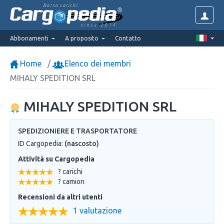
Borsa carichi
since 2014
Abbonamenti
A proposito
Contatto
Home
Elenco dei membri
MIHALY SPEDITION SRL
MIHALY SPEDITION SRL
SPEDIZIONIERE E TRASPORTATORE
ID Cargopedia:
(nascosto)
Attività su Cargopedia
? carichi
? camion
Recensioni da altri utenti
1 valutazione