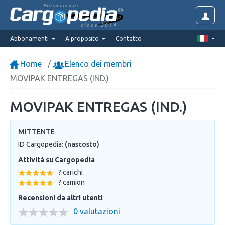
Borsa carichi
since 2014
Abbonamenti
A proposito
Contatto
Home
Elenco dei membri
MOVIPAK ENTREGAS (IND.)
MOVIPAK ENTREGAS (IND.)
MITTENTE
ID Cargopedia:
(nascosto)
Attività su Cargopedia
? carichi
? camion
Recensioni da altri utenti
0 valutazioni