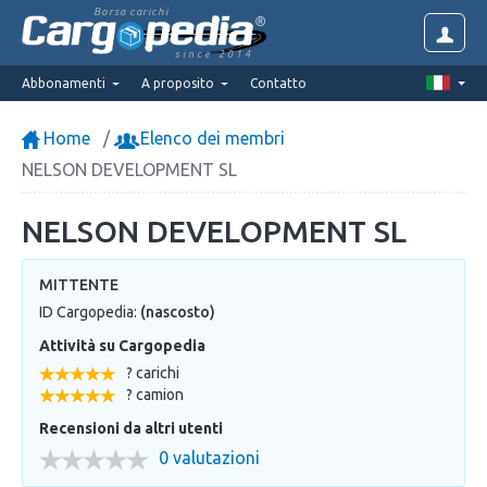
Borsa carichi
since 2014
Abbonamenti
A proposito
Contatto
Home
Elenco dei membri
NELSON DEVELOPMENT SL
NELSON DEVELOPMENT SL
MITTENTE
ID Cargopedia:
(nascosto)
Attività su Cargopedia
? carichi
? camion
Recensioni da altri utenti
0 valutazioni