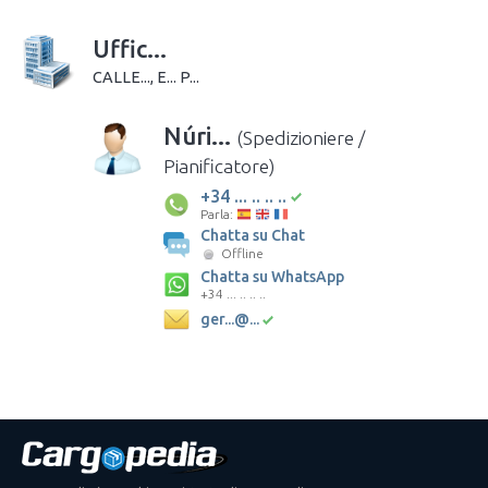
Uffic...
CALLE..., E... P...
Núri...
(Spedizioniere /
Pianificatore)
+34 ... .. .. ..
Parla:
Chatta su Chat
Offline
Chatta su WhatsApp
+34 ... .. .. ..
ger...@...