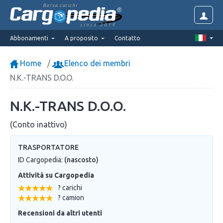
Borsa carichi
since 2014
Abbonamenti
A proposito
Contatto
Home
Elenco dei membri
N.K.-TRANS D.O.O.
N.K.-TRANS D.O.O.
(Conto inattivo)
TRASPORTATORE
ID Cargopedia:
(nascosto)
Attività su Cargopedia
? carichi
? camion
Recensioni da altri utenti