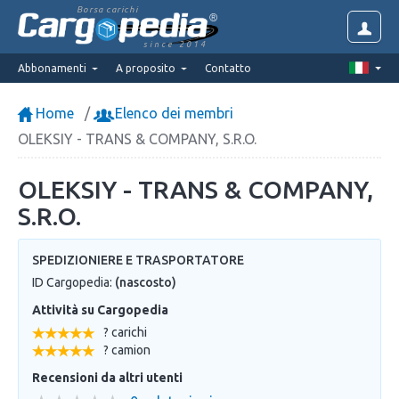
Borsa carichi
since 2014
Abbonamenti
A proposito
Contatto
Home
Elenco dei membri
OLEKSIY - TRANS & COMPANY, S.R.O.
OLEKSIY - TRANS & COMPANY,
S.R.O.
SPEDIZIONIERE E TRASPORTATORE
ID Cargopedia:
(nascosto)
Attività su Cargopedia
? carichi
? camion
Recensioni da altri utenti