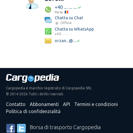
+40 ... ... ...
Parla:
Chatta su Chat
Offline
Chatta su WhatsApp
+40 ... ... ...
orzan...@...
Cargopedia è marchio registrato di Cargopedia SRL
© 2014-2026 Tutti i diritti riservati
Contatto
Abbonamenti
API
Termini e condizioni
Politica di confidenzialità
Borsa di trasporto Cargopedia