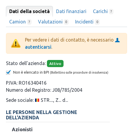
Dati della società
Dati finanziari
Carichi
?
Camion
Valutazioni
Incidenti
?
0
0
Per vedere i dati di contatto, è necessario
autenticarsi
.
Stato dell'azienda:
Attivo
Non è elencato in BPI
(Bollettino sulle procedure di insolvenza)
P.IVA:
RO16340416
Numero del Registro:
J08/785/2004
Sede sociale:
STR...., Z... d...
LE PERSONE NELLA GESTIONE
DELL'AZIENDA
Azionisti