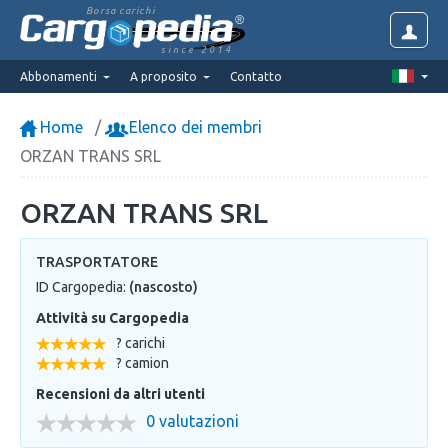
Borsa carichi
since 2014
Abbonamenti
A proposito
Contatto
Home
Elenco dei membri
ORZAN TRANS SRL
ORZAN TRANS SRL
TRASPORTATORE
ID Cargopedia:
(nascosto)
Attività su Cargopedia
? carichi
? camion
Recensioni da altri utenti
0 valutazioni