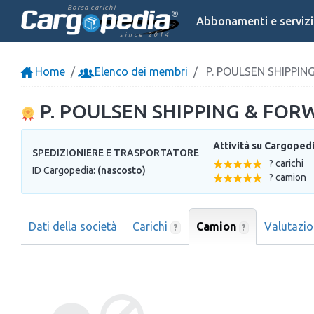
Borsa carichi
Abbonamenti e servizi
since 2014
Home
Elenco dei membri
P. POULSEN SHIPPIN
P. POULSEN SHIPPING & FOR
Attività su Cargoped
SPEDIZIONIERE E TRASPORTATORE
? carichi
ID Cargopedia:
(nascosto)
? camion
Dati della società
Carichi
Camion
Valutazi
?
?