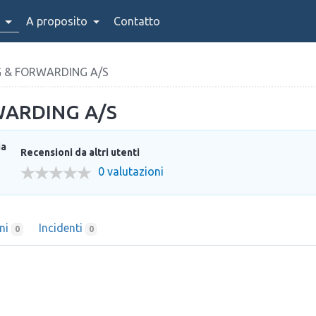
A proposito
Contatto
G & FORWARDING A/S
WARDING A/S
ia
Recensioni da altri utenti
0 valutazioni
oni
Incidenti
0
0