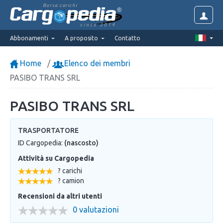
Borsa carichi
since 2014
Abbonamenti
A proposito
Contatto
Home
Elenco dei membri
PASIBO TRANS SRL
PASIBO TRANS SRL
TRASPORTATORE
ID Cargopedia:
(nascosto)
Attività su Cargopedia
? carichi
? camion
Recensioni da altri utenti
0 valutazioni