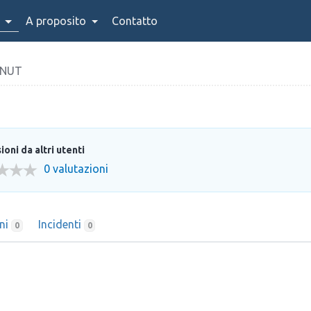
A proposito
Contatto
ONUT
oni da altri utenti
0 valutazioni
oni
Incidenti
0
0