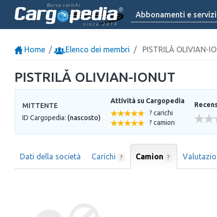
Borsa carichi
Abbonamenti e servizi
since 2014
Home
Elenco dei membri
PISTRILǍ OLIVIAN-I
PISTRILǍ OLIVIAN-IONUT
Attività su Cargopedia
Recensi
MITTENTE
? carichi
ID Cargopedia:
(nascosto)
? camion
Dati della società
Carichi
Camion
Valutazi
?
?