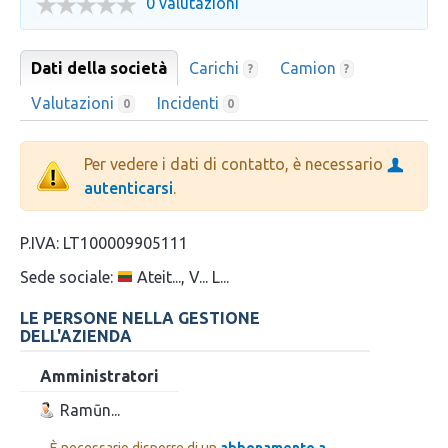
0 valutazioni
Dati della società
Carichi
Camion
?
?
Valutazioni
Incidenti
0
0
Per vedere i dati di contatto, è necessario
autenticarsi
.
P.IVA:
LT100009905111
Sede sociale:
Ateit..., V... L...
LE PERSONE NELLA GESTIONE
DELL'AZIENDA
Amministratori
Ramūn...
È necessario disporre di un
abbonamento a