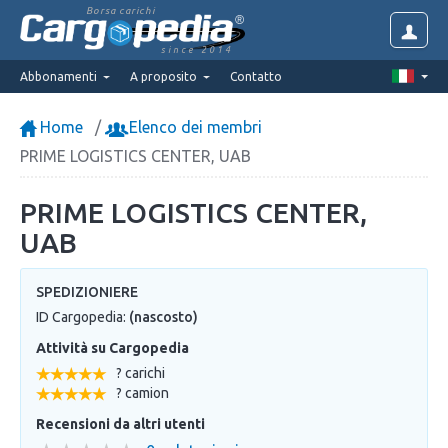
Borsa carichi
since 2014
Abbonamenti
A proposito
Contatto
Home
Elenco dei membri
PRIME LOGISTICS CENTER, UAB
PRIME LOGISTICS CENTER,
UAB
SPEDIZIONIERE
ID Cargopedia:
(nascosto)
Attività su Cargopedia
? carichi
? camion
Recensioni da altri utenti