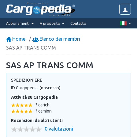
Borsa carichi
since 2014
Abbonamenti
A proposito
Contatto
Home
Elenco dei membri
SAS AP TRANS COMM
SAS AP TRANS COMM
SPEDIZIONIERE
ID Cargopedia:
(nascosto)
Attività su Cargopedia
? carichi
? camion
Recensioni da altri utenti
0 valutazioni