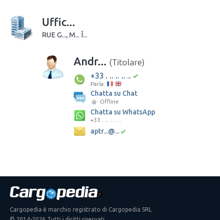
Uffic...
RUE G..., M... Î...
Andr...
(Titolare)
+33 . .. .. .. ..
Parla:
Chatta su Chat
Offline
Chatta su WhatsApp
+33 . .. .. .. ..
aptr...@...
Cargopedia è marchio registrato di Cargopedia SRL
© 2014-2026 Tutti i diritti riservati