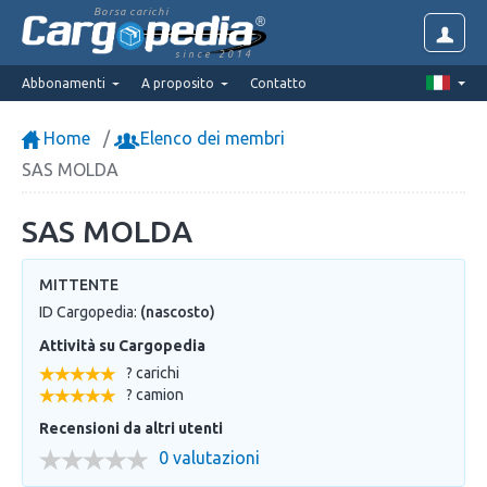
Borsa carichi
since 2014
Abbonamenti
A proposito
Contatto
Home
Elenco dei membri
SAS MOLDA
SAS MOLDA
MITTENTE
ID Cargopedia:
(nascosto)
Attività su Cargopedia
? carichi
? camion
Recensioni da altri utenti
0 valutazioni