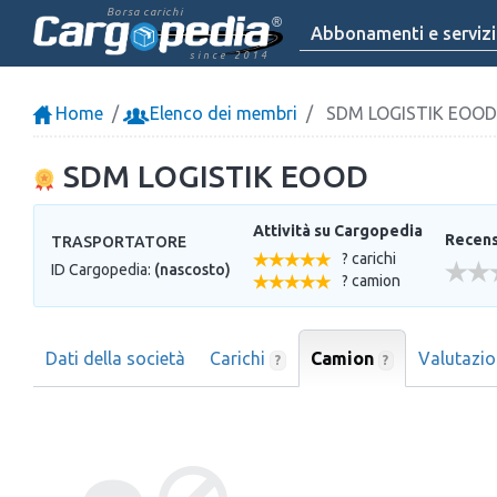
Borsa carichi
Abbonamenti e servizi
since 2014
Home
Elenco dei membri
SDM LOGISTIK EOOD
SDM LOGISTIK EOOD
Attività su Cargopedia
Recensi
TRASPORTATORE
? carichi
ID Cargopedia:
(nascosto)
? camion
Dati della società
Carichi
Camion
Valutazi
?
?