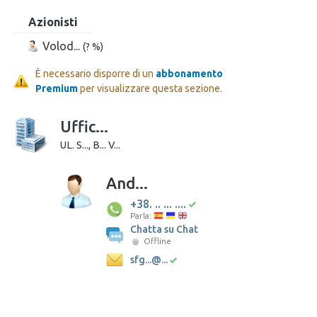
Azionisti
Volod...
(? %)
È necessario disporre di un
abbonamento
Premium
per visualizzare questa sezione.
Uffic...
UL. S..., B... V...
And...
+38. .. ... ....
Parla:
Chatta su Chat
Offline
sfg...@...