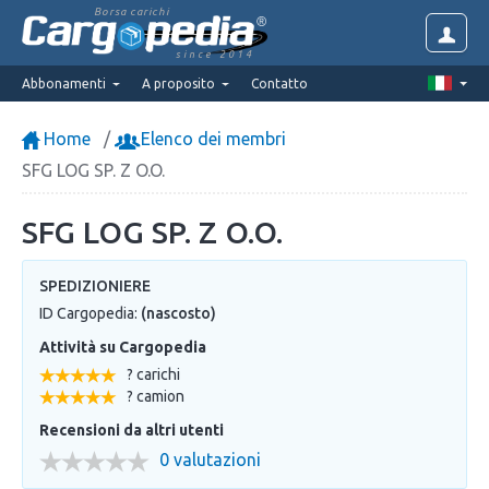
Borsa carichi
since 2014
Abbonamenti
A proposito
Contatto
Home
Elenco dei membri
SFG LOG SP. Z O.O.
SFG LOG SP. Z O.O.
SPEDIZIONIERE
ID Cargopedia:
(nascosto)
Attività su Cargopedia
? carichi
? camion
Recensioni da altri utenti
0 valutazioni