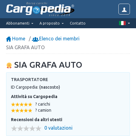
Borsa carichi
since 2014
Abbonamenti
A proposito
Contatto
Home
Elenco dei membri
SIA GRAFA AUTO
SIA GRAFA AUTO
TRASPORTATORE
ID Cargopedia:
(nascosto)
Attività su Cargopedia
? carichi
? camion
Recensioni da altri utenti
0 valutazioni