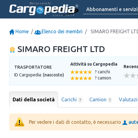
Borsa carichi
Abbonamenti e servizi
since 2014
Home
Elenco dei membri
SIMARO FREIGHT LT
SIMARO FREIGHT LTD
Attività su Cargopedia
Recensi
TRASPORTATORE
? carichi
ID Cargopedia:
(nascosto)
? camion
Dati della società
Carichi
Camion
Valutaz
?
?
Per vedere i dati di contatto, è necessario
aute