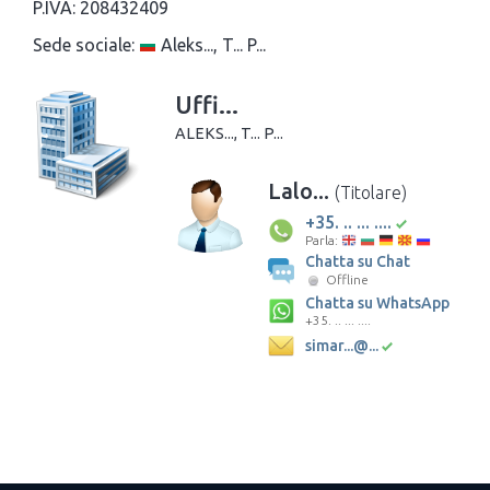
P.IVA:
208432409
Sede sociale:
Aleks..., T... P...
Uffi...
ALEKS..., T... P...
Lalo...
(Titolare)
+35. .. ... ....
Parla:
Chatta su Chat
Offline
Chatta su WhatsApp
+35. .. ... ....
simar...@...