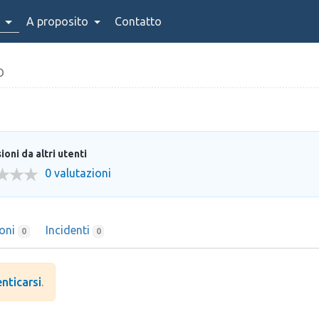
A proposito
Contatto
D
oni da altri utenti
0 valutazioni
ioni
Incidenti
0
0
nticarsi
.