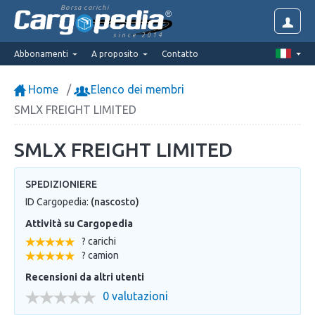
Borsa carichi
since 2014
Abbonamenti
A proposito
Contatto
Home
Elenco dei membri
SMLX FREIGHT LIMITED
SMLX FREIGHT LIMITED
SPEDIZIONIERE
ID Cargopedia:
(nascosto)
Attività su Cargopedia
? carichi
? camion
Recensioni da altri utenti
0 valutazioni